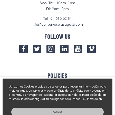
Mon-Thu: 10am-1pm
Fri: 9am-2pm
Tel.: 94 616 62 51
info@conservasolasagasti.com
FOLLOW US
POLICIES
Contact Us
Utilizamos Cookies propias y de terceros para recopilar información para
mejorar nuestros servicios y para análisis de tus hábitos de navegación.
Legal notice
Si continuas navegando, supone la aceptación de la instalación de las
mismas. Puedes configurar tu navegador para impedir su instalación.
NEWS & PROMOTIONS
Accept