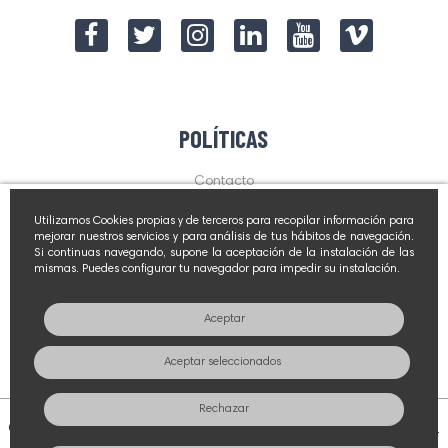
POLÍTICAS
Contacto
Aviso Legal
Utilizamos Cookies propias y de terceros para recopilar información para
Política de privacidad
mejorar nuestros servicios y para análisis de tus hábitos de navegación.
Si continuas navegando, supone la aceptación de la instalación de las
mismas. Puedes configurar tu navegador para impedir su instalación.
NOVEDADES Y PROMOCIONES
Aceptar
Suscríbete
Aceptar seleccionados
Rechazar
© 2026 - Conservas Olasagasti S.L. Todos los derechos reservados.